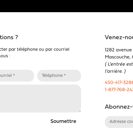
tions ?
Venez-nou
cter par téléphone ou par courriel
1282 avenue 
ous :
Mascouche, 
( L’entrée e
l’arrière. )
450-417-328
1-877-768-24
Abonnez-v
Soumettre