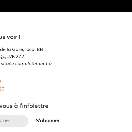
s voir !
de la Gare, local 8B
Qc, J7K 2Z2
st située complètement à
6
23
ous à l'infolettre
S'abonner